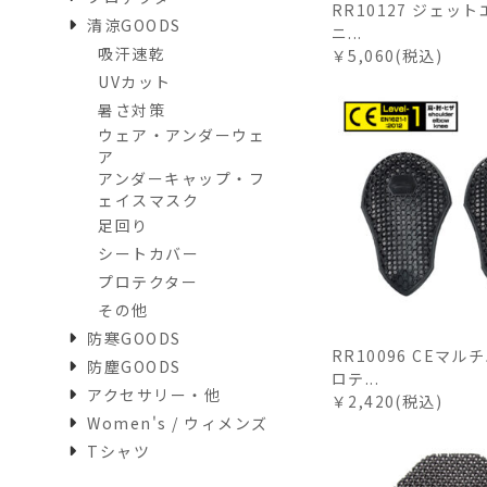
RR10127 ジェッ
清涼GOODS
ニ...
吸汗速乾
￥5,060(税込)
UVカット
暑さ対策
ウェア・アンダーウェ
ア
アンダーキャップ・フ
ェイスマスク
足回り
シートカバー
プロテクター
その他
防寒GOODS
RR10096 CEマ
防塵GOODS
ロテ...
アクセサリー・他
￥2,420(税込)
Women's / ウィメンズ
Tシャツ