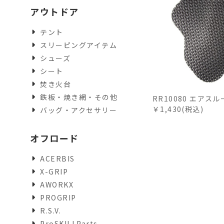
アウトドア
テント
スリーピングアイテム
シューズ
シート
焚き火台
鉄板・焼き網・その他
RR10080 エアス
￥1,430(税込)
バッグ・アクセサリー
オフロード
ACERBIS
X-GRIP
AWORKX
PROGRIP
R.S.V.
ProSKILLParts