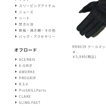
スリーピングアイテム
シューズ
シート
焚き火台
鉄板・焼き網・その他
バッグ・アクセサリー
RR8029 クールマ
オフロード
ォ...
￥5,940(税込)
ACERBIS
X-GRIP
AWORKX
PROGRIP
R.S.V.
ProSKILLParts
CLAKE
SLING FAST