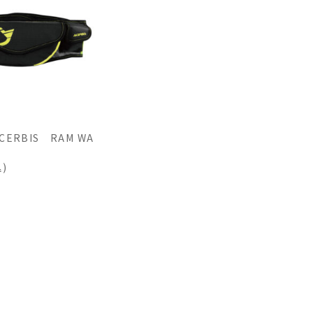
ACERBIS RAM WA
込)