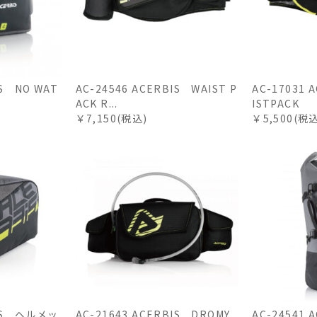
IS NO WAT
AC-24546 ACERBIS WAIST P
AC-17031 
ACK R...
ISTPACK
￥7,150(税込)
￥5,500(税
BIS ヘルメッ
AC-21643 ACERBIS DROMY
AC-24541 