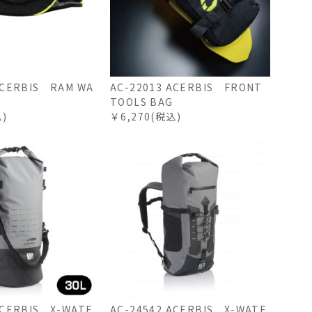
ACERBIS RAM WA
AC-22013 ACERBIS FRONT
TOOLS BAG
込)
￥6,270(税込)
ACERBIS X-WATE
AC-24542 ACERBIS X-WATE