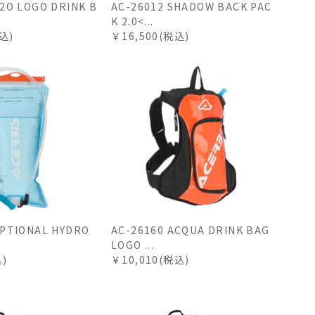
H2O LOGO DRINK B
AC-26012 SHADOW BACK PAC
K 2.0<...
込)
￥16,500(税込)
OPTIONAL HYDRO
AC-26160 ACQUA DRINK BAG
LOGO ...
込)
￥10,010(税込)