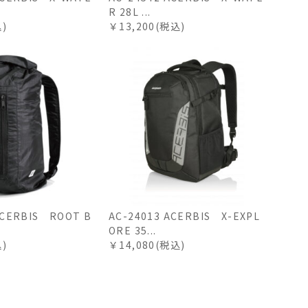
R 28L ...
込)
￥13,200(税込)
ACERBIS ROOT B
AC-24013 ACERBIS X-EXPL
ORE 35...
込)
￥14,080(税込)