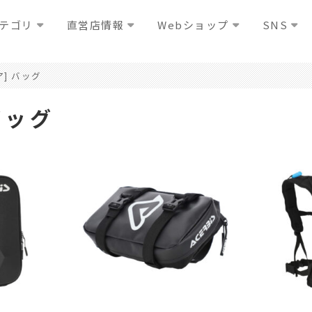
テゴリ
直営店情報
Webショップ
SNS
ア] バッグ
バッグ