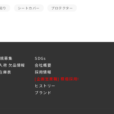
回り
シートカバー
プロテクター
新規募集
SDGs
入荷 欠品情報
会社概要
庫表
採用情報
[企画営業職] 積極採用!
ヒストリー
ブランド