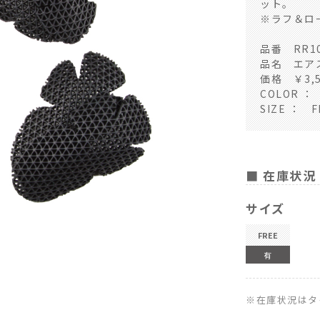
ット。
※ラフ＆ロ
品番 RR10
品名 エア
価格 ￥3,5
COLOR ：
SIZE ： F
■ 在庫状況
サイズ
FREE
有
※在庫状況はタ