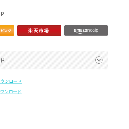
op
ード