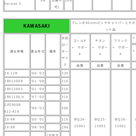
'96
以降不
296
Version S
可)
ブレンボ40ｍｍピッチキャリパーとサポ
KAWASAKI
ット品
レ
対応
ゴールド
チタン
ブラック
B
ロー
+ サポー
+ サポー
+ サポー
適合車種
適合年式
備考
ター
ト
ト
ト
サイ
ズ
品番
品番
品番
ZX-12R
'00-’03
320
ZRX1200R
'01-’08
310
ZRX1200S
'01-’04
310
ZRX1100/Ⅱ
'97-’00
310
GPZ900R
'99-’03
300
A12-A16
ZX-9R
'00-’01
310
WQ24-
WQ25-
WQ26-
15001
15001
15001
ZX-9R
'98-’99
296
(北米仕