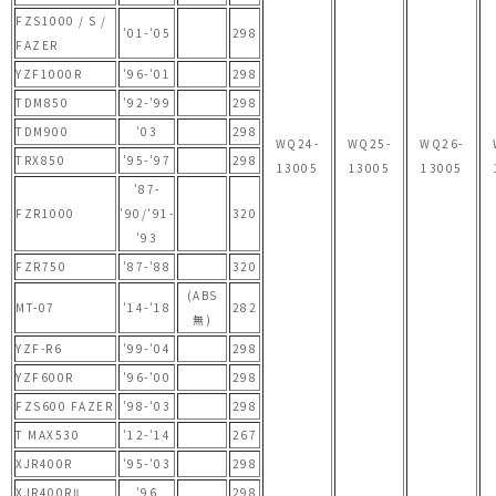
FZS1000 / S /
'01-'05
298
FAZER
YZF1000R
'96-'01
298
TDM850
'92-'99
298
TDM900
'03
298
WQ24-
WQ25-
WQ26-
TRX850
'95-'97
298
13005
13005
13005
'87-
FZR1000
'90/'91-
320
'93
FZR750
'87-'88
320
(ABS
MT-07
'14-'18
282
無)
YZF-R6
'99-'04
298
YZF600R
'96-'00
298
FZS600 FAZER
'98-'03
298
T MAX530
'12-'14
267
XJR400R
'95-'03
298
XJR400RⅡ
'96
298