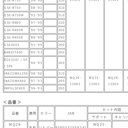
GSX-R750
'96-'99
320
GSX-R750
'88-'91
310
GSX-R750W
'92-'95
310
GSX-R600
'97-'00
320
GSX-R400R
'90-'99
300
GSX-R400R
'88-'89
290
GSX400S
'92-'99
290
BANDIT400
'89-'03
290
RGV250Γ / SP
'90-'95
300
/ SPⅡ
INAZUMA1200
'98-'00
310
WQ24-
WQ25-
WQ26-
INAZUMA400
'97-'03
290
13005
13005
13005
IMPULSE400
'99-'03
290
＜品番＞
セット内容
品番
適用
カラー
JAN
サポート
キャリ
WQ24-
WQ23-
左右
シルバー
4580332558241