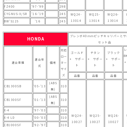
FZ400
'97-'99
298
CYGNUS-X/SR
'16-'19
245
WQ24-
WQ25-
WQ26-
13014
13014
13014
BW'S125
'16
245
ブレンボ40ｍｍピッチキャリパーとサ
HONDA
セット品
対応
ゴールド
チタン
ブラック
B
ロー
+ サポー
+ サポー
+ サポー
適合年
適合車種
備考
ター
ト
ト
ト
式
サイ
ズ
品番
品番
品番
(ABS
CB1300SB
'05-'13
310
無)
(ABS
CB1300SF
'01-'13
310
無)
X-4
'97-'03
310
WQ24-
WQ25-
WQ26-
X-4 LD
'00-'03
310
10027
10027
10027
CB1000SF
'92-'97
310