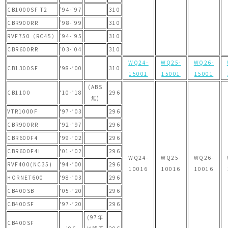
CB1000SF T2
'94-'97
310
CBR900RR
'98-'99
310
RVF750（RC45）
'94-'95
310
CBR600RR
'03-'04
310
WQ24-
WQ25-
WQ26-
CB1300SF
'98-’00
310
15001
15001
15001
(ABS
CB1100
'10-’18
296
無)
VTR1000F
'97-’03
296
CBR900RR
'92-’97
296
CBR600F4
'99-’02
296
CBR600F4i
'01-’02
296
WQ24-
WQ25-
WQ26-
RVF400(NC35)
'94-’00
296
10016
10016
10016
HORNET600
'98-’03
296
CB400SB
'05-’20
296
CB400SF
'97-’20
296
(97年
CB400SF