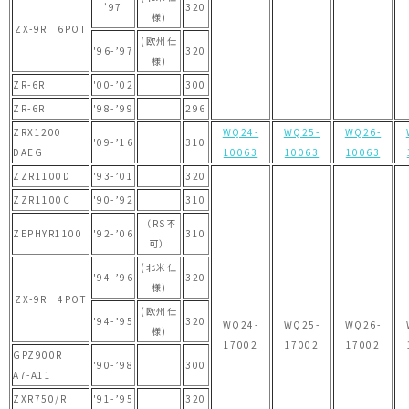
'97
320
様)
ZX-9R 6POT
(欧州仕
'96-’97
320
様)
ZR-6R
'00-’02
300
ZR-6R
'98-’99
296
ZRX1200
WQ24-
WQ25-
WQ26-
'09-’16
310
DAEG
10063
10063
10063
ZZR1100D
'93-’01
320
ZZR1100C
'90-’92
310
（RS不
ZEPHYR1100
'92-’06
310
可）
(北米仕
'94-’96
320
様)
ZX-9R 4POT
(欧州仕
'94-’95
320
WQ24-
WQ25-
WQ26-
様)
17002
17002
17002
GPZ900R
'90-’98
300
A7-A11
ZXR750/R
'91-’95
320