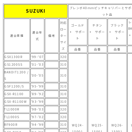
ブレンボ40ｍｍピッチキャリパーとサポ
SUZUKI
ット品
レ
対応
ゴールド
チタン
ブラック
B
ロー
+ サポー
+ サポー
+ サポー
適合年
適合車種
備考
ター
ト
ト
ト
式
サイ
ズ
品番
品番
品番
GSX1300R
'99-’07
320
GS1200SS
'01-'03
310
BANDIT1200 /
'00-'05
310
S
GSF1200/S
'95-'99
310
GSX-R1100
'89-'92
310
GSX-R1100W
'93-'99
310
TL1000R
'98-'03
320
TL1000S
'97-'02
320
RF900R
'94-'99
310
WQ24-
WQ25-
WQ26-
15001
15001
15001