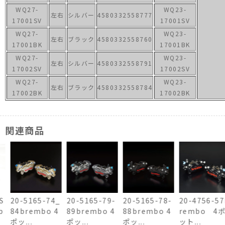
WQ27-
WQ23-
左右
シルバー
4580332558777
17001SV
17001SV
WQ27-
WQ23-
左右
ブラック
4580332558760
17001BK
17001BK
WQ27-
WQ23-
左右
シルバー
4580332558791
17002SV
17002SV
WQ27-
WQ23-
左右
ブラック
4580332558784
17002BK
17002BK
関連商品
20-5165-74_
20-5165-79-
20-5165-78-
20-4756-57b
84brembo 4
89brembo 4
88brembo 4
rembo 4ポ
ポッ...
ポッ...
ポッ...
ット...