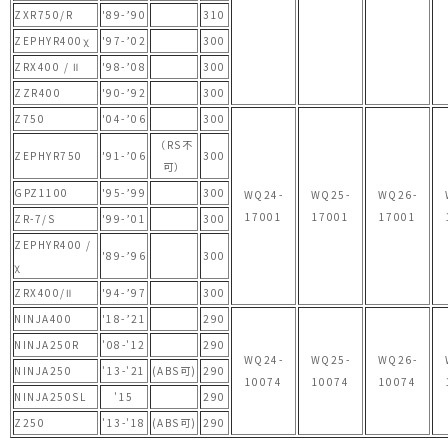
ZXR750/R
'89-’90
310
ZEPHYR400χ
'97-’02
300
ZRX400 / Ⅱ
'98-’08
300
ZZR400
'90-’92
300
Z750
'04-’06
300
（RS不
ZEPHYR750
'91-’06
300
可）
GPZ1100
'95-’99
300
WQ24-
WQ25-
WQ26-
17001
17001
17001
ZR-7/S
'99-’01
300
ZEPHYR400 /
'89-’96
300
χ
ZRX400/Ⅱ
'94-’97
300
NINJA400
'18-’21
290
NINJA250R
'08-'12
290
WQ24-
WQ25-
WQ26-
NINJA250
'13-'21
(ABS可)
290
10074
10074
10074
NINJA250SL
'15
290
Z250
'13-'18
(ABS可)
290