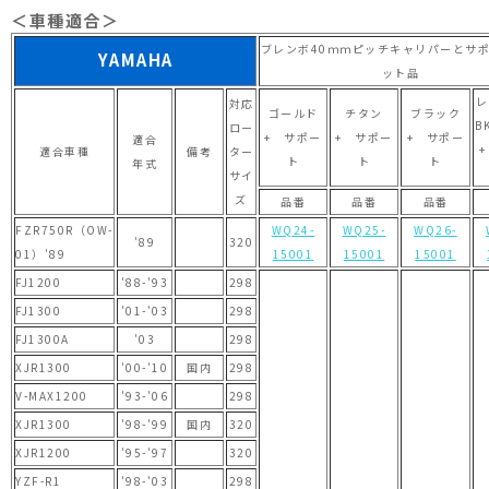
＜車種適合＞
ブレンボ40ｍｍピッチキャリパーとサ
YAMAHA
ット品
レ
対応
ゴールド
チタン
ブラック
B
ロー
+ サポー
+ サポー
+ サポー
適合
適合車種
備考
ター
ト
ト
ト
年式
サイ
ズ
品番
品番
品番
FZR750R（OW-
WQ24-
WQ25-
WQ26-
'89
320
01）'89
15001
15001
15001
FJ1200
'88-'93
298
FJ1300
'01-'03
298
FJ1300A
'03
298
XJR1300
'00-'10
国内
298
V-MAX1200
'93-'06
298
XJR1300
'98-'99
国内
320
XJR1200
'95-'97
320
YZF-R1
'98-'03
298