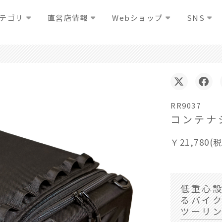
テゴリ
直営店情報
Webショップ
SNS
RR9037
コンテナ
￥21,780(
低重心
るバイ
ツーリ