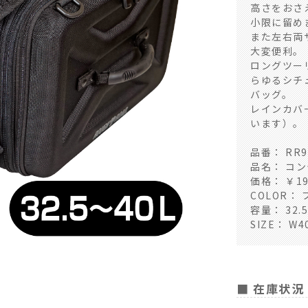
高さをおさ
小限に留め
また左右両
大変便利。
ロングツー
らゆるシチ
バッグ。
レインカバ
います）。
品番： RR9
品名： コ
価格： ￥19,
COLOR：
容量： 32.
SIZE： W
サイズ
■ 在庫状況