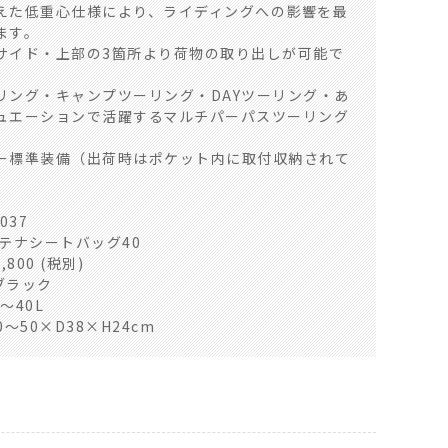
えた低重心仕様により、ライディングへの影響を最
ます。
サイド・上部の3箇所より荷物の取り出しが可能で
リング・キャンプツーリング・DAYツーリング・あ
ュエーションで活躍するマルチパーパスツーリング
ー標準装備（出荷時はポケット内に取付収納されて
037
ンテナシートバッグ40
800 (税別)
 ブラック
5～40L
40～50×D38×H24cm