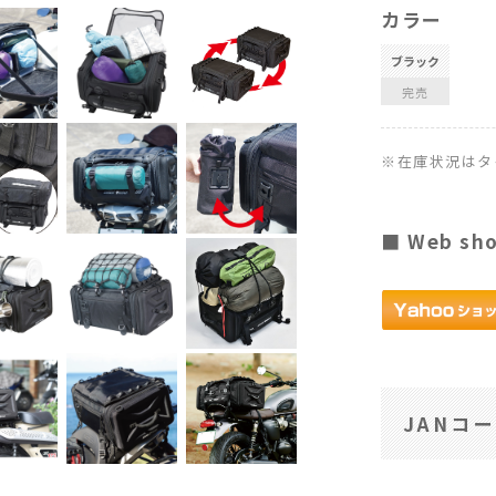
カラー
ブラック
完売
※在庫状況はタ
■ Web sh
JANコ