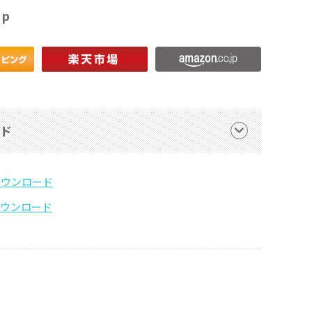
op
ード