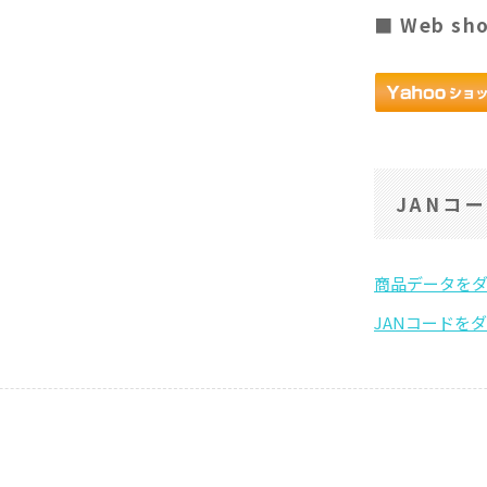
■ Web sh
JANコ