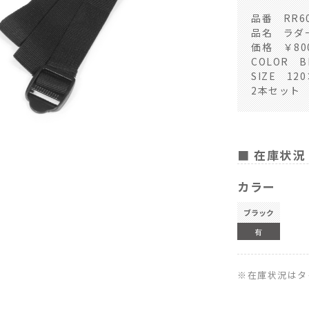
品番 RR60
品名 ラダ
価格 ￥80
COLOR B
SIZE 120
2本セット
■ 在庫状況
カラー
ブラック
有
※在庫状況はタ