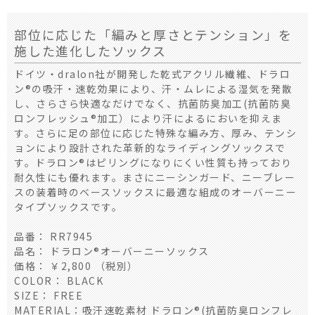
部位に応じた「編みと厚さとテンション」を
施した進化したソックス
ドイツ・dralon社が開発した乾式アクリル繊維、ドラロ
ン®の吸汗・速乾効果により、汗・ムレによる湿気を発散
し、さらさら快適なだけでなく、抗菌防臭加工(抗菌防臭
ロンフレッシュ®加工）により汗によるにおいを抑えま
す。さらに足の部位に応じた特殊な編み方、厚み、テンシ
ョンにより設計された革新的なライディングソックスで
す。ドラロン®はピリングになりにくい性質も持っており
耐久性にも優れます。まさにニーシンガード、ニーブレー
スの装着時のベースソックスに最適な組成のオーバーニー
タイプソックスです。
品番： RR7945
品名： ドラロン®オーバーニーソックス
価格： ￥2,800 （税別）
COLOR： BLACK
SIZE： FREE
MATERIAL：吸汗速乾素材 ドラロン®(抗菌防臭ロンフレ