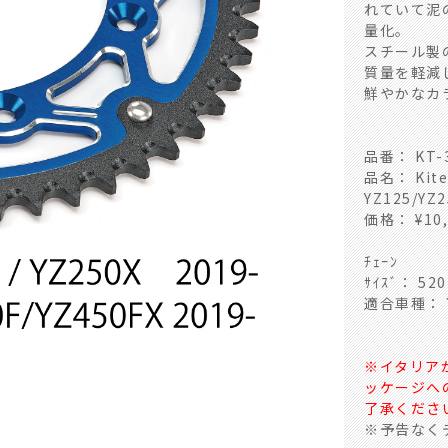
れていて泥
量化。
スチール製
質量を軽減
鮮やかなカ
品番： KT-3
品名： Ki
YZ125/YZ2
価格： ¥10,
ﾁｪｰﾝ
ｻｲｽﾞ： 520
適合車種：
※イタリア
ッケージへ
了承くださ
※予告なく