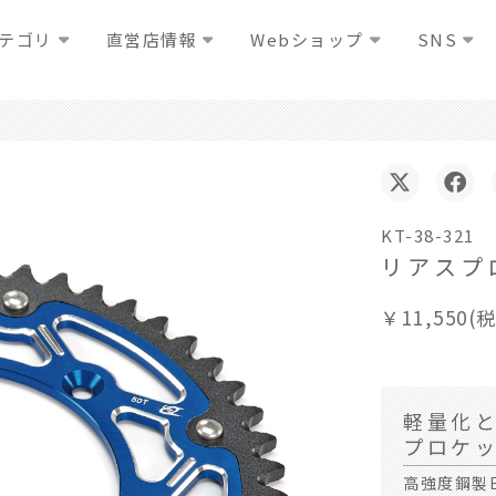
テゴリ
直営店情報
Webショップ
SNS
KT-38-321
リアスプ
￥11,550(
軽量化
プロケ
高強度鋼製E