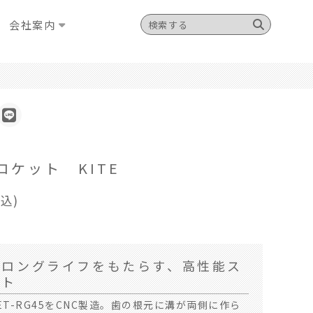
会社案内
ロケット KITE
税込)
とロングライフをもたらす、高性能ス
ット
T-RG45をCNC製造。歯の根元に溝が両側に作ら