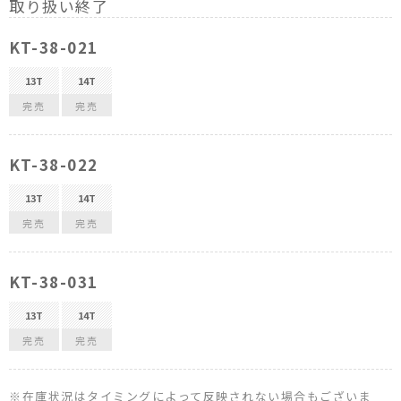
取り扱い終了
KT-38-021
13T
14T
完売
完売
KT-38-022
13T
14T
完売
完売
KT-38-031
13T
14T
完売
完売
※在庫状況はタイミングによって反映されない場合もございま