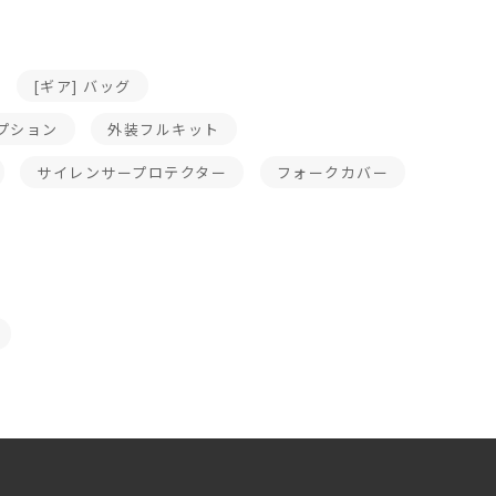
[ギア] バッグ
プション
外装フルキット
サイレンサープロテクター
フォークカバー