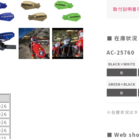
取付説明書P
■ 在庫状況
AC-25760
BLACK×WHITE
有
GREEN×BLACK
有
026
※在庫状況はタ
026
026
026
■ Web sh
025