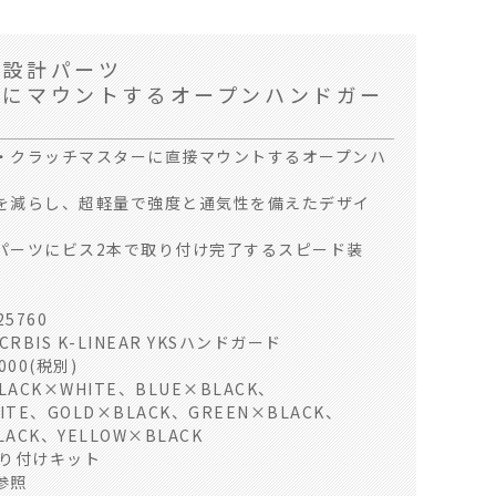
用設計パーツ
ーにマウントするオープンハンドガー
・クラッチマスターに直接マウントするオープンハ
。
を減らし、超軽量で強度と通気性を備えたデザイ
パーツにビス2本で取り付け完了するスピード装
25760
CRBIS K-LINEAR YKSハンドガード
000(税別)
LACK×WHITE、BLUE×BLACK、
ITE、GOLD×BLACK、GREEN×BLACK、
5)
LACK、YELLOW×BLACK
取り付けキット
参照