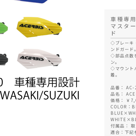
車種専
マスタ
ド
◇ブレーキ
ンドガード
◇部品点数
ン。
◇マウント
着。
品番： AC-
品名： ACE
価格： ￥7,
COLOR：B
BLUE×WH
BLACK×WHITE (#31
WHITE×B
付属品： 
適合：下記