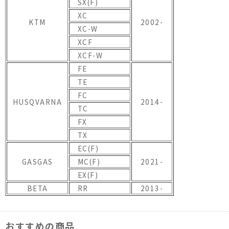
SX(F)
XC
KTM
2002-
XC-W
XCF
XCF-W
FE
TE
FC
HUSQVARNA
2014-
TC
FX
TX
EC(F)
GASGAS
MC(F)
2021-
EX(F)
BETA
RR
2013-
おすすめの商品