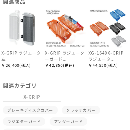
関連商品
X-GRIP ラジエータ
X-GRIP ラジエータ
XG-1649X-GRIP
左
ーガード...
ラジエータ...
￥26,400(税込)
￥42,350(税込)
￥44,550(税込)
関連カテゴリ
X-GRIP
ブレーキディスクカバー
クラッチカバー
ラジエターガード
アンダーガード