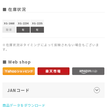
■ 在庫状況
XG-1668
XG-2234
XG-2235
取寄
有
有
※在庫状況はタイミングによって反映されない場合もございま
す。
■ Web shop
JANコード