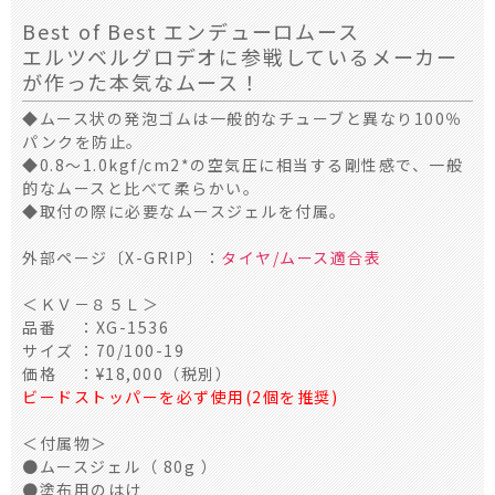
Best of Best エンデューロムース
エルツベルグロデオに参戦しているメーカー
が作った本気なムース！
◆ムース状の発泡ゴムは一般的なチューブと異なり100％
パンクを防止。
◆0.8～1.0kgf/cm2*の空気圧に相当する剛性感で、一般
的なムースと比べて柔らかい。
◆取付の際に必要なムースジェルを付属。
外部ページ〔X-GRIP〕：
タイヤ/ムース適合表
＜ＫＶ－８５Ｌ＞
品番 ：XG-1536
サイズ ：70/100-19
価格 ：¥18,000（税別）
ビードストッパーを必ず使用(2個を推奨)
＜付属物＞
●ムースジェル（ 80g ）
●塗布用のはけ