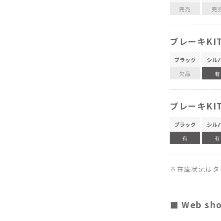
完売
完
ブレーキKI
ブラック
シル
欠品
有
ブレーキKI
ブラック
シル
有
有
※在庫状況はタ
■ Web sh