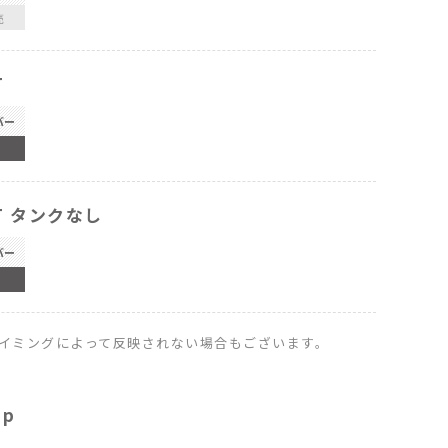
売
T
バー
T タンクなし
バー
イミングによって反映されない場合もございます。
op