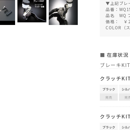
▼上記ブレ
品番：WQ15
品名 WQ
価格： ￥2
COLOR（ス
■ 在庫状況
ブレーキKI
クラッチKI
ブラック
シル
完売
完
クラッチKI
ブラック
シル