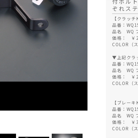
付ボル
ぞれス
【クラッチK
品番：WQ15
品名 WQ 
価格： ￥2
COLOR（ス
▼上記クラ
品番：WQ15
品名 WQ
価格： ￥2
COLOR（ス
【ブレーキK
品番：WQ15
WQ15-0003SV
品名 WQ 
価格： ￥3
COLOR（ス