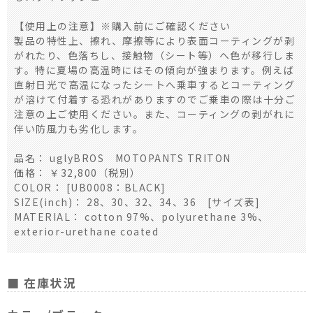
【使用上の注意】※購入前にご確認ください
製品の特性上、擦れ、摩擦等により表面コーティングが剥
がれたり、色落ちし、接触物（シート等）へ色が移行しま
す。特に夏場の高温時にはその傾向が強まります。例えば
直射日光で高温になったシートへ乗車するとコーティング
が溶けて付着する恐れがありますのでご乗車の際は十分ご
注意の上ご使用ください。また、コーティングの剥がれに
伴い防風力も劣化します。
品名： uglyBROS MOTOPANTS TRITON
価格： ￥32,800（税別）
COLOR： [UB0008：BLACK]
SIZE(inch)： 28、30、32、34、36 [サイズ表]
MATERIAL： cotton 97%、polyurethane 3%、
exterior-urethane coated
■ 在庫状況