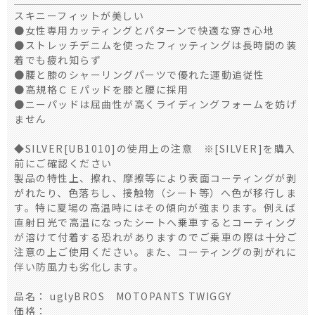
スキニーフィットが美しい
●女性専用カッティングとパターンで快適な穿き心地
●ストレッチデニムを使ったフィッティングは長時間の装
着でも疲れ知らず
●腰と膝のシャーリングパーツで優れた運動追従性
●高規格ＣＥパッドを膝と腰に採用
●ニーパッドは屈曲性が高くライディングフォームを妨げ
ません
◆SILVER[UB1010]の使用上の注意 ※[SILVER]を購入
前にご確認ください
製品の特性上、擦れ、摩擦等により表面コーティングが剥
がれたり、色落ちし、接触物（シート等）へ色が移行しま
す。特に夏場の高温時にはその傾向が強まります。例えば
直射日光で高温になったシートへ乗車するとコーティング
が溶けて付着する恐れがありますのでご乗車の際は十分ご
注意の上ご使用ください。また、コーティングの剥がれに
伴い防風力も劣化します。
品名： uglyBROS MOTOPANTS TWIGGY
価格：