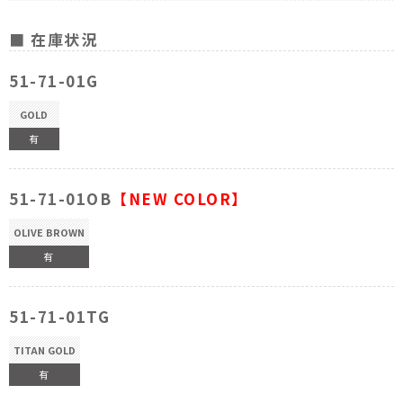
■ 在庫状況
51-71-01G
GOLD
有
51-71-01OB
【NEW COLOR】
OLIVE BROWN
有
51-71-01TG
TITAN GOLD
有