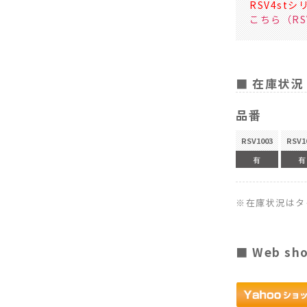
RSV4s
こちら（RSV
■ 在庫状況
品番
RSV1003
RSV1
有
有
※在庫状況はタ
■ Web sh