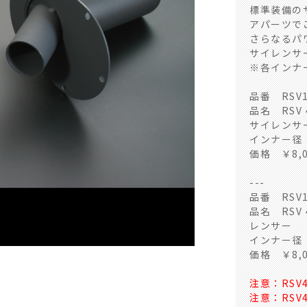
標準装備のサ
アパーツで
さらなるパ
サイレンサー
※各インナ
品番 RSV1
品名 RSV
サイレンサ
インナー径
価格 ￥8,
---
品番 RSV1
品名 RSV
レンサー
インナー径
価格 ￥8,
注意：RSV
注意：RS