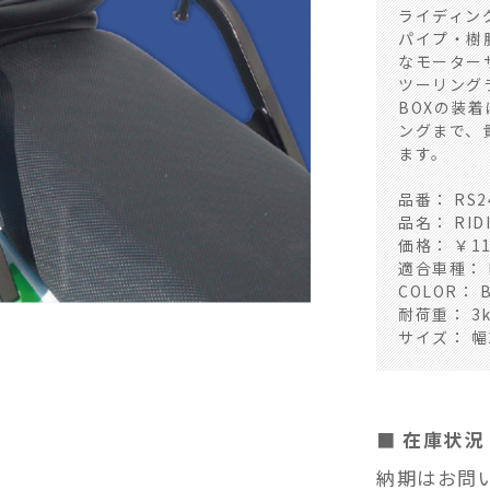
ライディン
パイプ・樹
なモーター
ツーリング
BOXの装
ングまで、
ます。
品番： RS2
品名： RID
価格： ￥1
適合車種： KA
COLOR： 
耐荷重： 3k
サイズ： 幅2
■ 在庫状況
納期はお問