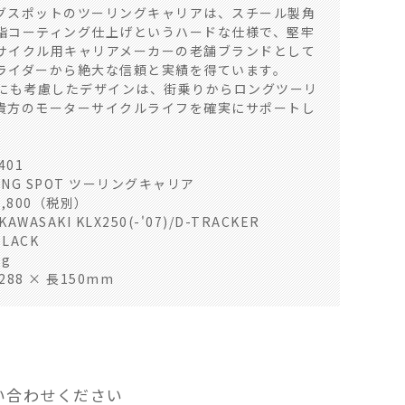
グスポットのツーリングキャリアは、スチール製角
脂コーティング仕上げというハードな仕様で、堅牢
サイクル用キャリアメーカーの老舗ブランドとして
ライダーから絶大な信頼と実績を得ています。
着にも考慮したデザインは、街乗りからロングツーリ
貴方のモーターサイクルライフを確実にサポートし
401
ING SPOT ツーリングキャリア
1,800（税別）
WASAKI KLX250(-'07)/D-TRACKER
BLACK
g
88 × 長150mm
い合わせください