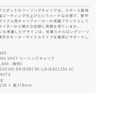
グスポットのツーリングキャリアは、スチール製角
脂コーティング仕上げというハードな仕様で、堅牢
サイクル用キャリアメーカーの老舗ブランドとして
ライダーから絶大な信頼と実績を得ています。
着にも考慮したデザインは、街乗りからロングツーリ
貴方のモーターサイクルライフを確実にサポートし
305
ING SPOT ツーリングキャリア
1,800（税別）
ZUKI DR250R('95-)/DJEBEL250 XC
WHITE
g
18 × 長278mm