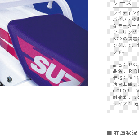
リーズ
ライディン
パイプ・樹
なモーター
ツーリング
BOXの装
ングまで、
ます。
品番： RS2
品名： RID
価格： ￥1
適合車種： SU
COLOR： 
耐荷重： 5k
サイズ： 幅2
■ 在庫状況