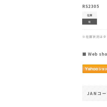
RS2305
在庫
有
※在庫状況はタ
■ Web sh
JANコ