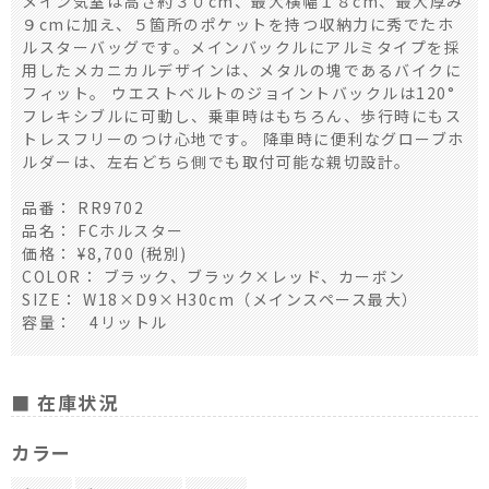
メイン気室は高さ約３０cm、最大横幅１８cm、最大厚み
９cmに加え、５箇所のポケットを持つ収納力に秀でたホ
ルスターバッグです。メインバックルにアルミタイプを採
用したメカニカルデザインは、メタルの塊であるバイクに
フィット。 ウエストベルトのジョイントバックルは120°
フレキシブルに可動し、乗車時はもちろん、歩行時にもス
トレスフリーのつけ心地です。 降車時に便利なグローブホ
ルダーは、左右どちら側でも取付可能な親切設計。
品番： RR9702
品名： FCホルスター
価格： ¥8,700 (税別)
COLOR： ブラック、ブラック×レッド、カーボン
SIZE： W18×D9×H30cm（メインスペース最大）
容量： 4リットル
■ 在庫状況
カラー