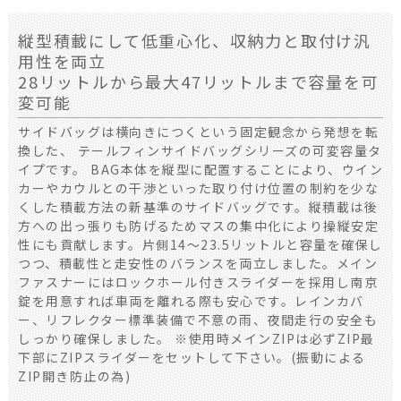
縦型積載にして低重心化、収納力と取付け汎
用性を両立
28リットルから最大47リットルまで容量を可
変可能
サイドバッグは横向きにつくという固定観念から発想を転
換した、 テールフィンサイドバッグシリーズの可変容量タ
イプです。 BAG本体を縦型に配置することにより、ウイン
カーやカウルとの干渉といった取り付け位置の制約を少な
くした積載方法の新基準のサイドバッグです。縦積載は後
方への出っ張りも防げるためマスの集中化により操縦安定
性にも貢献します。片側14～23.5リットルと容量を確保し
つつ、積載性と走安性のバランスを両立しました。メイン
ファスナーにはロックホール付きスライダーを採用し南京
錠を用意すれば車両を離れる際も安心です。レインカバ
ー、リフレクター標準装備で不意の雨、夜間走行の安全も
しっかり確保しました。 ※使用時メインZIPは必ずZIP最
下部にZIPスライダーをセットして下さい。(振動による
ZIP開き防止の為)