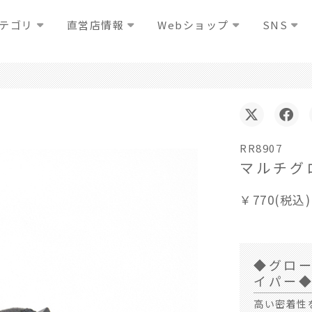
テゴリ
直営店情報
Webショップ
SNS
RR8907
マルチグ
￥770(税込)
◆グロ
イパー
高い密着性