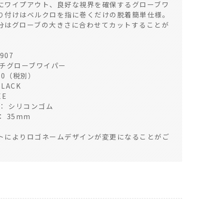
にワイプアウト、良好な視界を確保するグローブワ
り付けはベルクロを指に巻くだけの脱着簡単仕様。
分はグローブの大きさに合わせてカットすることが
907
ルチグローブワイパー
00（税別）
BLACK
EE
AL： シリコンゴム
 35mm
トによりロゴネームデザインが変更になることがご