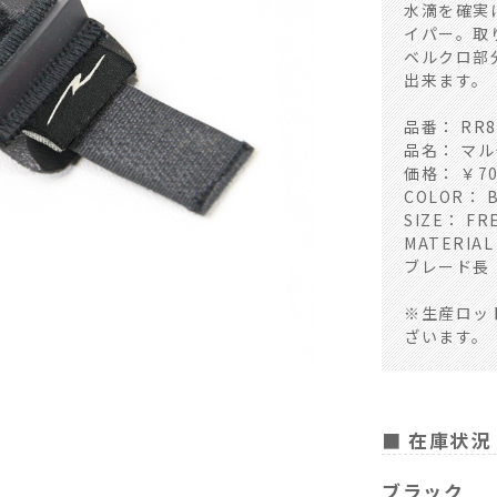
水滴を確実
イパー。取
ベルクロ部
出来ます。
品番： RR8
品名： マ
価格： ￥7
COLOR： 
SIZE： FR
MATERI
ブレード長：
※生産ロッ
ざいます。
■ 人差し指マウント
■ 在庫状況
ブラック