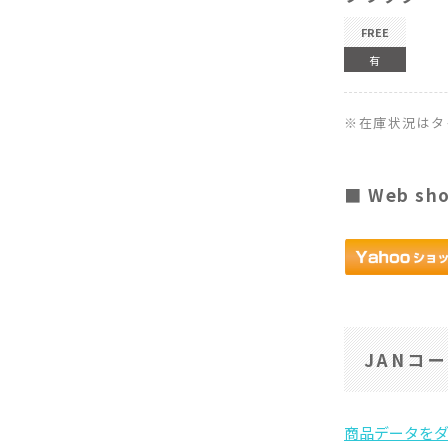
FREE
有
※在庫状況はタ
■ Web sh
JANコ