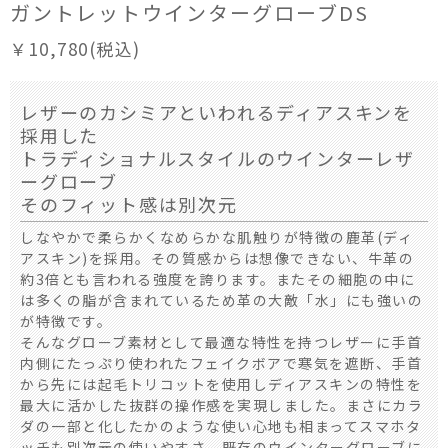
ガントレットウインターグローブDS
￥10,780(税込)
レザーのカシミアといわれるディアスキンを
採用した
トラディショナルスタイルのウインターレザ
ーグローブ
そのフィット感は別次元
しなやかで柔らかくなめらかな肌触りが特徴の鹿革(ディ
アスキン)を採用。その質感からは想像できない、牛革の
約3倍とも言われる強度を誇ります。またその細胞の中に
は多くの脂が含まれているため革の大敵「水」にも強いの
が特徴です。
そんなグローブ素材として最適な特性を持つレザーに手首
内側にたっぷり使われたフェイクボアで寒気を遮断、手首
から先には起毛トリコットを使用しディアスキンの特性を
最大に活かした抜群の操作感を実現しました。まさにカラ
ダの一部と化したかのような使い心地も相まってスマホタ
ッチも別次元の使いやすさ。既存のウインターグローブに