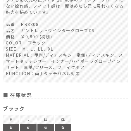
ない操作感、フィット感は一度はめたら元に戻れなくなる
魅力を秘めています。
品番： RR8808
品名： ガントレットウインターグローブDS
価格： ￥9,800 (税別)
COLOR： ブラック
SIZE： M、L、LL、XL
MATERIAL：甲側/ディアスキン 掌側/ディアスキン、ス
マートタッチレザー インナー/ハイポーラグローブイン
サート 裏地/フリース、フェイクボア
FUNCTION：両手タッチパネル対応
■ 在庫状況
ブラック
M
L
LL
XL
有
有
有
有