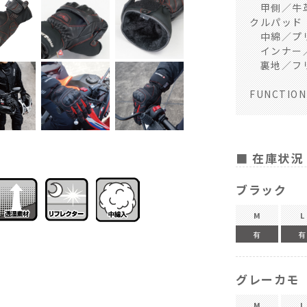
甲側／牛革
クルパッド
中綿／プリ
インナー／
裏地／フリ
FUNCTI
■ 在庫状況
ブラック
M
L
有
有
グレーカモ
M
L