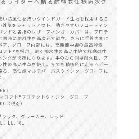
走るライダーへ贈る耐極寒仕様防水グ
い防風性を持つウインドガード生地を採用するこ
い外気をシャットアウト。動きやすいフローティン
パッドと各指のレザーフィンガーカバーは、プロテ
と同時に防風性を高次元で両立。さらに手首内側に
ボア、グローブ内部には、高機能中綿の最高峰素
ロフト®を採用。軽く撥水性の高い中綿で極寒の中
ィングが快適になります。手のひら側は耐久性、プ
ン性の高い牛革を使用。冬でも積極的に走るヘビー
贈る、高性能マルチパーパスウインターグローブに
た。
661
リマロフト®プロテクトウインターグローブ
500（税別）
ーカモ
 ブラック、グレーカモ、レッド
、L、LL、XL
L：