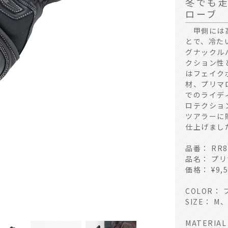
冬でも
ローブ
甲側には高
とで、冷た
グナックル
クション性
はフェイク
材、プリマ
でのライデ
ロテクショ
ツアラーに
仕上げまし
品番： RR8
品名： プ
価格： ¥9,
GRAY CAMO / グレ
COLOR：
SIZE： M
MATERIA