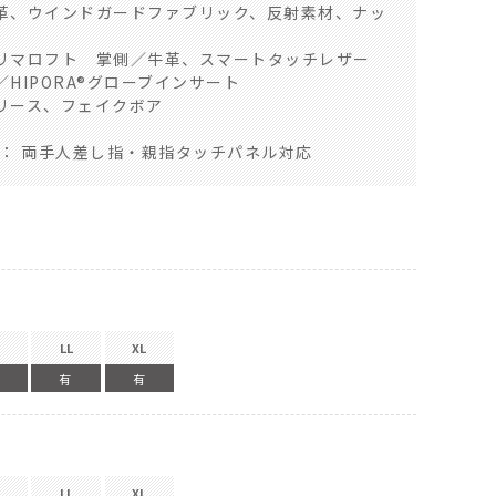
、ウインドガードファブリック、反射素材、ナッ
マロフト 掌側／牛革、スマートタッチレザー
HIPORA®グローブインサート
ース、フェイクボア
ON： 両手人差し指・親指タッチパネル対応
LL
XL
有
有
LL
XL