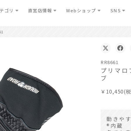
テゴリ
直営店情報
Webショップ
SNS
61
RR8661
プリマロ
ブ
￥10,450(
動きや
®内蔵