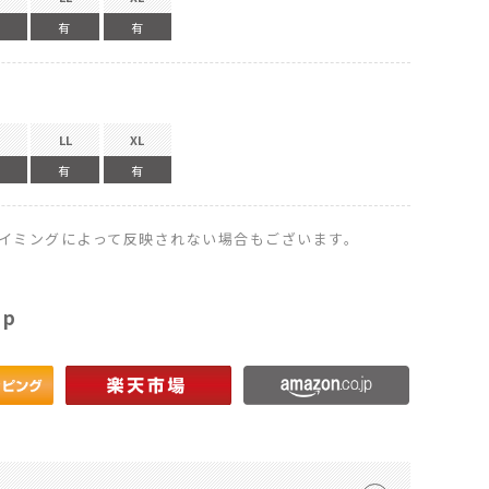
有
有
LL
XL
有
有
イミングによって反映されない場合もございます。
op