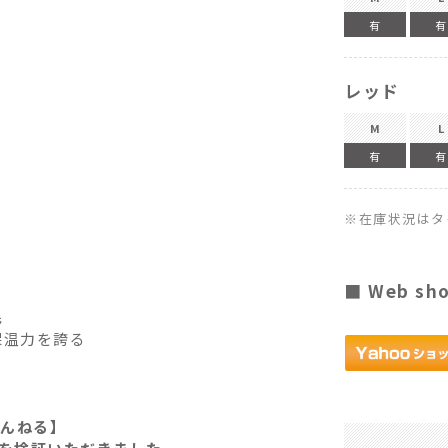
有
有
レッド
M
L
有
有
※在庫状況はタ
■ Web sh
毛
保温力を誇る
ャんねる】