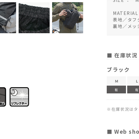
SIZE ： 
MATERIA
表地／タフタ
裏地／メッ
■ 在庫状況
ブラック
Ｍ
Ｌ
有
有
※在庫状況はタ
■ Web sh