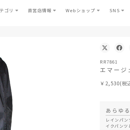
テゴリ
直営店情報
Webショップ
SNS
RR7861
エマージ
￥2,530(税
あらゆ
レインパン
イクパンツ