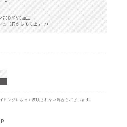
M、L
L：
70D/PVC加工
シュ（胴からモモ上まで）
イミングによって反映されない場合もございます。
op