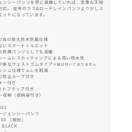
ェンシーパンツを常に装備していれば、急激な天候
対応。 従来のラフ&ロードレインパンツより少しス
エットになっています。
の為の耐久防水防風仕様
ないスマートシルエット
の防寒パンツとしても活躍
シームレスカッティングによる高い防水性
が楽なウェストゴムタイプ
※紐は付いておりません
ッシュ仕様でムレを軽減
り防止ループ付き
ター付き
ストフラップ付き
ト収納（収納袋付き）
61
ージェンシーパンツ
300 （税別）
 BLACK