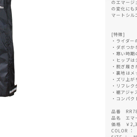
のエマージ
の変化にも
マートシル
[特徴]
・ライダー
・ダボつか
・寒い時期
・ヒップは
・脱ぎ履き
・裏地はメ
・ズリ上が
・リフレク
・裾アジャ
・コンパク
品番 RR78
品名 エマ
価格 ￥2,
COLOR ：