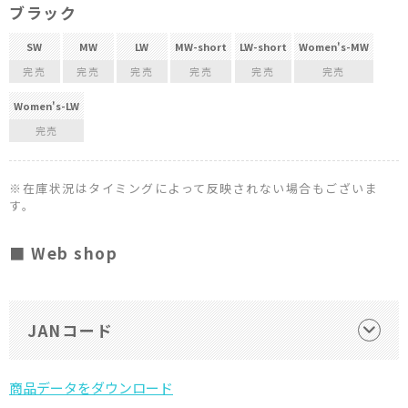
ブラック
SW
MW
LW
MW-short
LW-short
Women's-MW
完売
完売
完売
完売
完売
完売
Women's-LW
完売
※在庫状況はタイミングによって反映されない場合もございま
す。
■ Web shop
JANコード