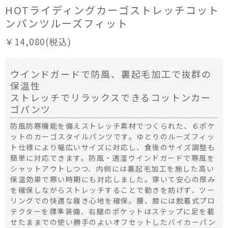
HOTライディングカーゴストレッチコット
ンパンツルーズフィット
￥14,080(税込)
ウインドガードで防風、裏起毛加工で抜群の
保温性
ストレッチでリラックスできるコットンカー
ゴパンツ
防風防寒機能を備えストレッチ素材でつくられた、６ポケ
ットのカーゴスタイルパンツです。ゆとりのルーズフィッ
ト仕様により幅広いサイズに対応し、食後のサイズ調整も
簡単に対応できます。防風・透湿ウインドガードで寒風を
シャットアウトしつつ、内側には裏起毛加工を施した高い
保温効果で寒い時期にも対応しました。穿いて安心の厚み
を確保しながらストレッチすることで動きを妨げず、ツー
リングでの快適な履き心地を確保。腰、膝には脱着式プロ
テクターを標準装備、右腿のポケットはステップに足を載
せたままでの使い勝手のよいオフセットしたバイカーパン