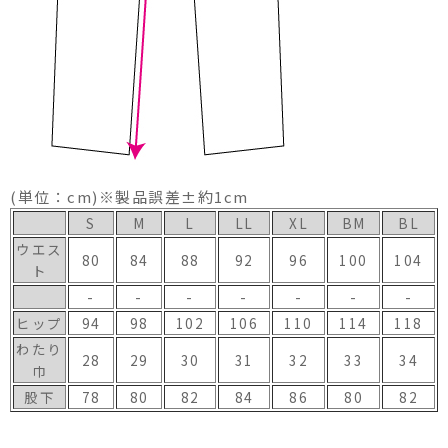
(単位：cm)※製品誤差±約1cm
S
M
L
LL
XL
BM
BL
ウエス
80
84
88
92
96
100
104
ト
-
-
-
-
-
-
-
ヒップ
94
98
102
106
110
114
118
わたり
28
29
30
31
32
33
34
巾
股下
78
80
82
84
86
80
82