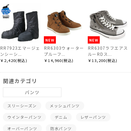
NEW
NEW
NEW CO
3エマージェ
RR6303ウォーター
RR6307ラフエアス
RR58
.
プルーフ...
ルーRDス...
ィングス.
(税込)
￥14,960(税込)
￥13,200(税込)
￥12,10
関連カテゴリ
パンツ
スリーシーズン
メッシュパンツ
ウインターパンツ
デニム
レザーパンツ
オーバーパンツ
防水パンツ