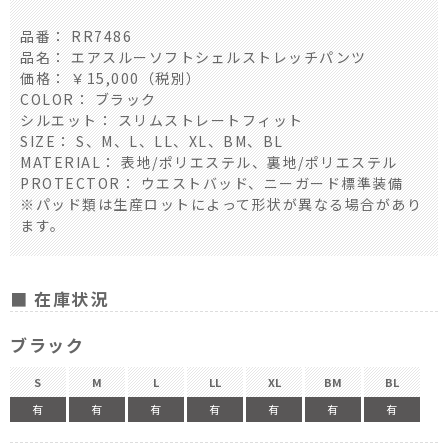
品番： RR7486
品名： エアスルーソフトシェルストレッチパンツ
価格： ￥15,000（税別）
COLOR： ブラック
シルエット： スリムストレートフィット
SIZE： S、M、L、LL、XL、BM、BL
MATERIAL： 表地/ポリエステル、裏地/ポリエステル
PROTECTOR： ウエストバッド、ニーガード標準装備
※パッド類は生産ロットによって形状が異なる場合があり
ます。
■ 在庫状況
ブラック
S
M
L
LL
XL
BM
BL
有
有
有
有
有
有
有