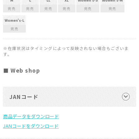
完売
完売
完売
完売
完売
完売
Women's-L
完売
※在庫状況はタイミングによって反映されない場合もございま
す。
■ Web shop
JANコード