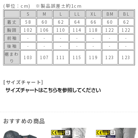
(単位：cm) ※製品誤差±約1cm
S
M
L
LL
XL
BM
BL
着丈
58
60
62
64
66
60
62
胸囲
102
106
110
114
118
122
122
前袖
-
-
-
-
-
-
-
後袖
-
-
-
-
-
-
-
裾まわ
103
107
111
115
119
123
123
り
[サイズチャート]
おすすめの商品