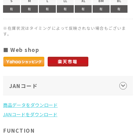
S
M
L
LL
XL
BM
BL
有
有
有
有
有
有
有
※在庫状況はタイミングによって反映されない場合もございま
す。
■ Web shop
JANコード
FUNCTION