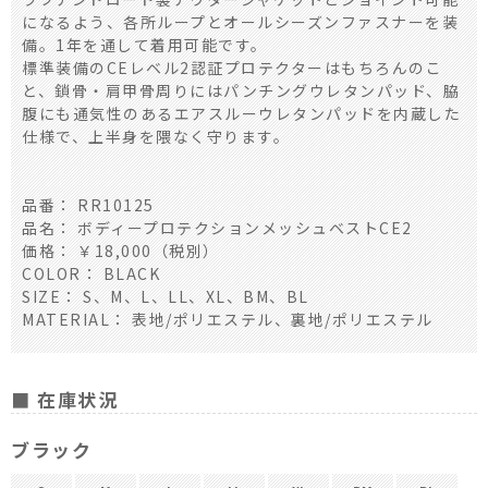
になるよう、各所ループとオールシーズンファスナーを装
備。1年を通して着用可能です。
標準装備のCEレベル2認証プロテクターはもちろんのこ
と、鎖骨・肩甲骨周りにはパンチングウレタンパッド、脇
腹にも通気性のあるエアスルーウレタンパッドを内蔵した
仕様で、上半身を隈なく守ります。
品番： RR10125
品名： ボディープロテクションメッシュベストCE2
価格： ￥18,000（税別）
COLOR： BLACK
SIZE： S、M、L、LL、XL、BM、BL
MATERIAL： 表地/ポリエステル、裏地/ポリエステル
■ 在庫状況
ブラック