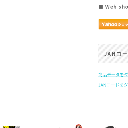
■ Web sh
JANコ