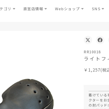
テゴリ
直営店情報
Webショップ
SNS
RR10018
ライトフ
￥1,257(税
着けている
クターをお
の肘パッド