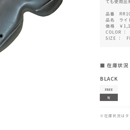
ても使用出
品番 RR10
品名 ライ
価格 ￥1,
COLOR ：
SIZE ：
■ 在庫状況
BLACK
FREE
有
※在庫状況はタ