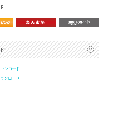
op
ード