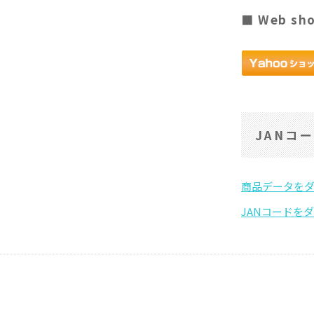
■ Web sh
JANコ