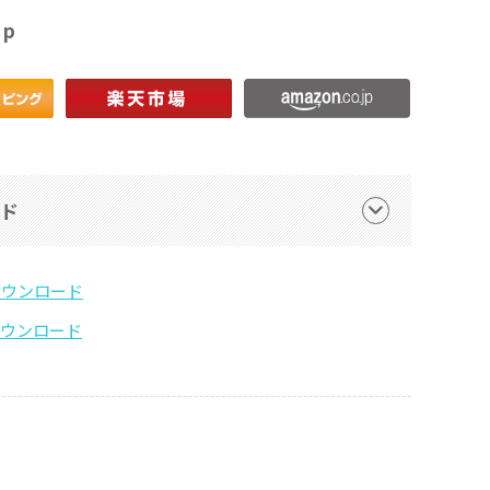
op
ード