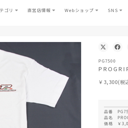
テゴリ
直営店情報
Webショップ
SNS
PG7500
PROGR
￥3,300(税
品番 PG7
品名 PRO
価格 ￥3,