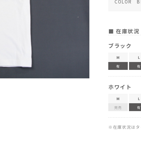
COLOR B
■ 在庫状況
ブラック
M
L
有
有
BACK STYLE
ホワイト
M
L
完売
有
※在庫状況はタ