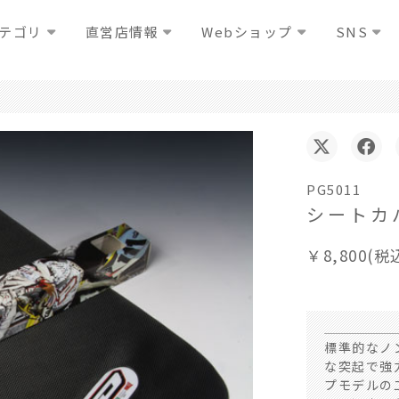
テゴリ
直営店情報
Webショップ
SNS
PG5011
シートカ
￥8,800(税
標準的なノ
な突起で強
プモデルの