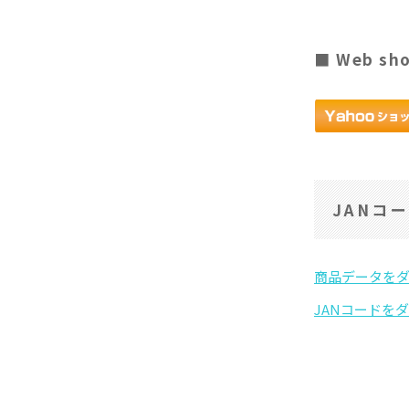
■ Web sh
JANコ