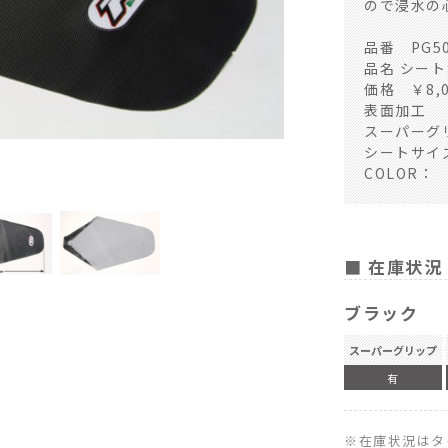
ので浸水の
品番 PG50
スーパーグリップ １
品名 シー
価格 ￥8,0
表面加工
スーパーグ
シートサイズ
COLOR： 
■ 在庫状況
ブラック
スーパーグリップ
有
※在庫状況はタ