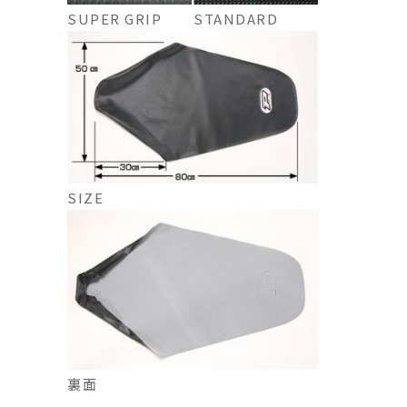
STANDARD
SUPER GRIP
SIZE
裏面