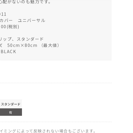
心配がないのも魅力です。
11
㎠当たり10凸
トカバー ユニバーサル
00(税別)
リップ、スタンダード
 50cm×80cm （最大値）
BLACK
スタンダード
有
イミングによって反映されない場合もございます。