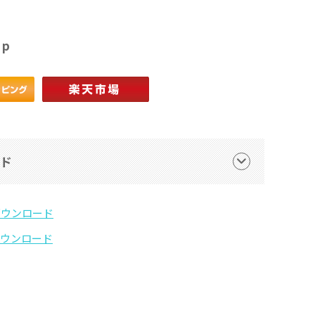
op
ード