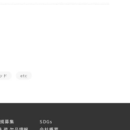
ッド
etc
新規募集
SDGs
入荷 欠品情報
会社概要