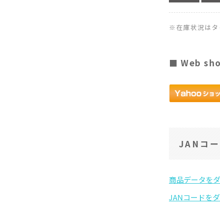
※在庫状況はタ
■ Web sh
JANコ