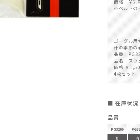
価格 ￥2,
※ベルトの
----
ゴーグル用
汗の季節の
品番 PG32
品名 スウ
価格 ￥1,5
4枚セット
■ 在庫状況
PG3266
品番
PG3266
PG3
有
有