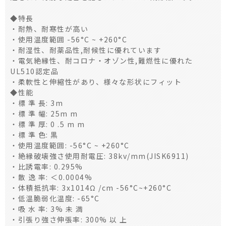
◆特長
・耐熱、耐寒性が高い
・使用温度範囲 -56°C ~ +260°C
・耐湿性、耐薬品性,耐候性に優れています
・電気絶縁性、耐コロナ・オゾン性,難燃性に優れた
UL510認定品
・柔軟性と伸縮性があり、様々な形状にフィット
◆性能
・標 準 長: 3m
・標 準 幅: 25m m
・標 準 厚: 0 .5 m m
・標 準 色: 黒
・使用温度範囲: -56°C ~ +260°C
・絶縁破壊強さ使用耐電圧: 38kv/mm(JISK6911)
・比誘電率: 0.295%
・散 逸 率: ＜0.0004%
・体積抵抗率: 3x1014Ω /cm -56°C~+260°C
・低温脆弱化温度: -65°C
・吸 水 率: 3% 未 満
・引張り強さ伸張率: 300% 以 上