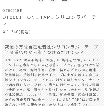
OT0001BK
OT0001 ONE TAPE シリコンラバーテー
プ
￥1,540(税込)
究極の万能自己融着性シリコンラバーテープ
半層重ねながら巻きつけるだけでＯＫ
ONE TAPEは米軍規格に準拠しUL規格を取得したシリコ
ーンゴムを素材とした自己溶着テープです。巻きつけ作業
だけで、絶縁、漏洩修理、防食、結束などあらゆる用途に
使用可能。接着剤を使用せずテープ同士が融着する自己融
着シリコンラバーテープです。剥がす時もカッターナイフ
で切れ目を入れるだけで、簡単に剥がせます。多­様な環境
で使用でき、高い耐久性と柔軟性を持ち合わせ、製造現場
や建設現場においてリーク修理、絶縁保護、腐食保護等の
ための万能多目的応急テープです。ONE TAPEは米国で製
造され、特別な配合を施したシリコーン成形品です。