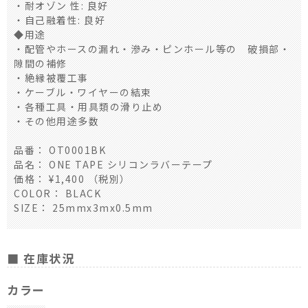
・耐オゾン 性: 良好
・自己融着性: 良好
◆用途
・配管やホースの漏れ・滲み・ピンホール等の 破損部・
隙間の補修
・絶縁被覆工事
・ケーブル・ワイヤーの結束
・各種工具・用具類の滑り止め
・その他用途多数
品番： OT0001BK
品名： ONE TAPE シリコンラバーテープ
価格： ¥1,400 （税別）
COLOR： BLACK
SIZE： 25mmx3mx0.5mm
■ 在庫状況
カラー