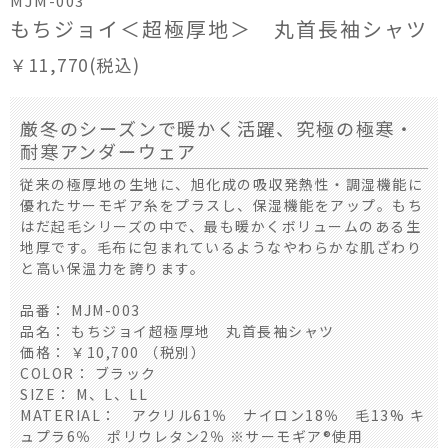
MJM-003
もちジョイ＜超極厚地＞ 丸首長袖シャツ
￥11,770(税込)
厳冬のシーズンで暖かく活躍、究極の極寒・
耐寒アンダーウェア
従来の極厚地の生地に、旭化成の吸収発熱性・調湿機能に
優れたサーモギア糸をプラスし、保湿機能をアップ。もち
はだ起毛シリーズの中で、最も暖かくボリュームのある生
地厚です。毛布に包まれているようなやわらかな肌ざわり
と高い保温力を誇ります。
品番： MJM-003
品名： もちジョイ超極厚地 丸首長袖シャツ
価格： ￥10,700 （税別）
COLOR： ブラック
SIZE： M、L、LL
MATERIAL： アクリル61％ ナイロン18％ 毛13% キ
ュプラ6％ ポリウレタン2％ ※サーモギア®使用