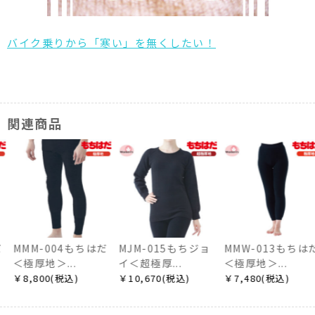
バイク乗りから「寒い」を無くしたい！
関連商品
MMM-004もちはだ
MJM-015もちジョ
MMW-013もちはだ
＜極厚地＞...
イ＜超極厚...
＜極厚地＞...
￥8,800(税込)
￥10,670(税込)
￥7,480(税込)