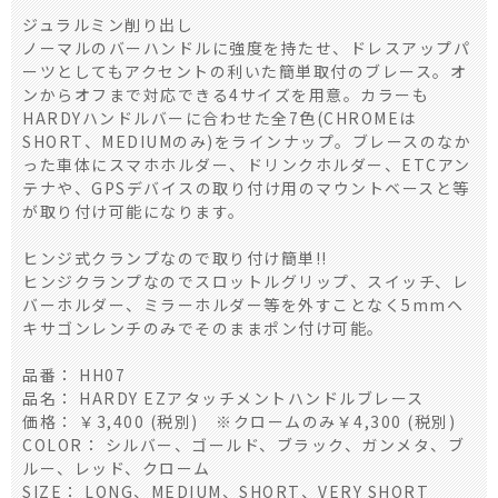
ジュラルミン削り出し
ノーマルのバーハンドルに強度を持たせ、ドレスアップパ
ーツとしてもアクセントの利いた簡単取付のブレース。オ
ンからオフまで対応できる4サイズを用意。カラーも
HARDYハンドルバーに合わせた全7色(CHROMEは
SHORT、MEDIUMのみ)をラインナップ。ブレースのなか
った車体にスマホホルダー、ドリンクホルダー、ETCアン
テナや、GPSデバイスの取り付け用のマウントベースと等
が取り付け可能になります。
ヒンジ式クランプなので取り付け簡単!!
ヒンジクランプなのでスロットルグリップ、スイッチ、レ
バーホルダー、ミラーホルダー等を外すことなく5mmヘ
キサゴンレンチのみでそのままポン付け可能。
品番： HH07
品名： HARDY EZアタッチメントハンドルブレース
価格： ￥3,400 (税別) ※クロームのみ￥4,300 (税別)
COLOR： シルバー、ゴールド、ブラック、ガンメタ、ブ
ルー、レッド、クローム
SIZE： LONG、MEDIUM、SHORT、VERY SHORT