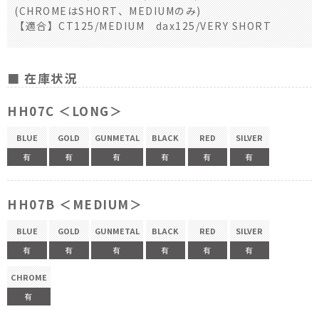
(CHROMEはSHORT、MEDIUMのみ)
【適合】CT125/MEDIUM dax125/VERY SHORT
■ 在庫状況
HH07C ＜LONG＞
BLUE
GOLD
GUNMETAL
BLACK
RED
SILVER
有
有
有
有
有
有
HH07B ＜MEDIUM＞
BLUE
GOLD
GUNMETAL
BLACK
RED
SILVER
有
有
有
有
有
有
CHROME
有