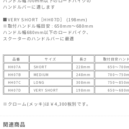
ハンドル幅700mm以下のロードバイクの
ハンドルバーに適します
■VERY SHORT［HH07D］ (198mm)
※取付ハンドル幅目安 : 650mm～680mm
ハンドル幅680mm以下のロードバイク、
スクーターのハンドルバーに最適
品番
サイズ
長さ
取付目安ハン
HH07A
SHORT
228mm
650〜700
HH07B
MEDIUM
248mm
700〜750
HH07C
LONG
308mm
750〜850
HH07D
VERY SHORT
198mm
650〜680
※クローム(メッキ)は￥4,300税別です。
関連商品