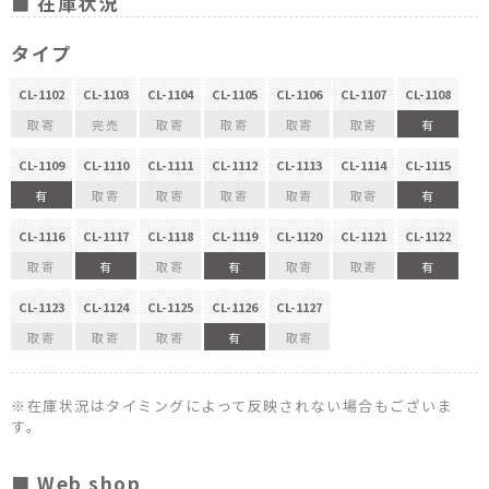
■ 在庫状況
タイプ
CL-1102
CL-1103
CL-1104
CL-1105
CL-1106
CL-1107
CL-1108
取寄
完売
取寄
取寄
取寄
取寄
有
CL-1109
CL-1110
CL-1111
CL-1112
CL-1113
CL-1114
CL-1115
有
取寄
取寄
取寄
取寄
取寄
有
CL-1116
CL-1117
CL-1118
CL-1119
CL-1120
CL-1121
CL-1122
取寄
有
取寄
有
取寄
取寄
有
CL-1123
CL-1124
CL-1125
CL-1126
CL-1127
取寄
取寄
取寄
有
取寄
※在庫状況はタイミングによって反映されない場合もございま
す。
■ Web shop