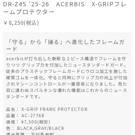
DR-Z4S ’25-26 ACERBIS X-GRIPフレ
ームプロテクター
￥8,250(税込)
「守る」から「操る」へ進化したフレームガ
ード
acerbisが打ち出した斬新な２ピース構造でフレームを守
りつつ グリップ力を付加したニュースタンダードガード。
従来のプラスチックフレームガードにウロコ加工を施した
硬質ゴムを一体化。守ると同時にグリップ力の向上が付加
されマシーンコントロールが一層容易になりました。見た
目に違わぬスパルタンな優れた機能はこれからのニュース
タンダードです。
品名： X-GRIP FRAME PROTECTOR
品番： AC-27768
価格： ¥7,500(税別)
色： BLACK,GRAY/BLACK
適合車種： 下記表参照