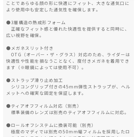
ことであらゆる顔の形に快適にフィット、大きな通気口に
より使用中も安定した通気性を確保します。
●3層構造の熱成形フォーム
正確なフィット感と優れた快適性を提供すると同時に、
広い視野を確保。
●メガネスリット付き
OTG（オーバー・ザ・グラス）対応のため、ライダーは
快適性や性能を損なうことなく、度付きメガネを着用でき
ます（※眼鏡によっては使用不可）。
●ストラップ滑り止め加工
シリコングリップ付きの45mm弾性ストラップが、ヘル
メットへの確実な固定を保証します。
●ティアオフフィルム対応（別売）
標準装備のレンズは別売のティアオフフィルムに対応。
●ロールオフシステムに換装可能（別売）
極度のマディでは別売の50mm幅フィルムを採用したロ