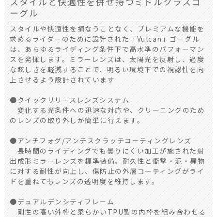
スタイルと快適性を併せ持つミドルクラスゴ
ーグル
スタイルや快適性を損なうことなく、プレミアムな機能を
求めるライダーのために設計された「Vulcan」ゴーグル
は、あらゆるライディング条件下で高水準のパフォーマン
スを発揮します。ミラーレンズは、太陽光を反射し、過度
な眩しさを軽減することで、明るい環境下での視認性を向
上させるよう設計されています
●クイックリリースレンズシステム
変化する光条件への迅速な対応や、クリーニングのため
のレンズの取り外しが簡単に行えます。
●アンチフォグ/アンチスクラッチコーティングレンズ
長時間のライディングでも曇りにくい加工が施された射
出成形ミラーレンズを標準装備。耐久性と衝撃・泥・異物
に対する耐性が向上し、傷防止の外層コーティングがライ
ドを重ねてもレンズの透明度を維持します。
●デュアルデンシティフレーム
剛性の高い外枠と柔らかいTPU製の内枠を組み合わせる