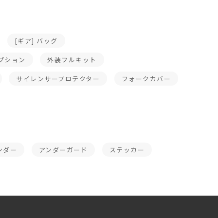
[ギア] バッグ
プション
外装フルキット
サイレンサープロテクター
フォークカバー
ンダー
アンダーガード
ステッカー