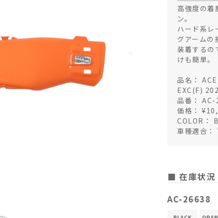
高強度の着
ン。
ハード系レ
グアームの
装着するの
けも簡単。
品名： AC
EXC(F) 20
品番： AC-
価格： ¥10,
COLOR： B
車種適合：
■ 在庫状況
BLACK
AC-26638
BLACK
ORAN