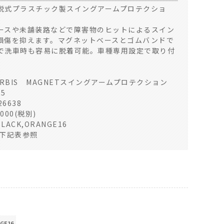
脱式プラスチック製スイングアームプロテクショ
ースや未舗装路などで障害物のヒットによるスイン
損傷を抑えます。マグネットベースとゴムバンドで
で洗車時も容易に脱着可能。車種専用設定で取り付
ERBIS MAGNETスイングアームプロテクション
25
26638
000(税別)
LACK,ORANGE16
 下記表参照
GE16