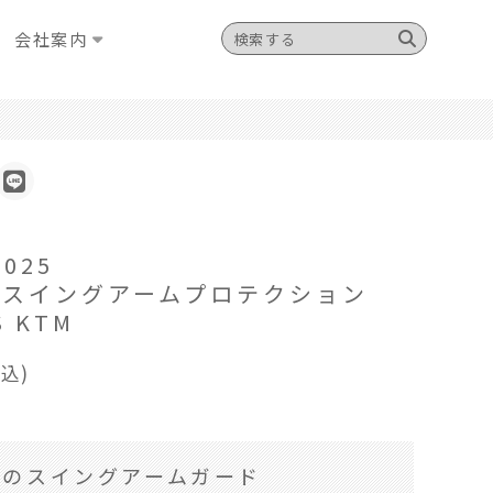
会社案内
2025
ETスイングアームプロテクション
S KTM
税込)
脱のスイングアームガード