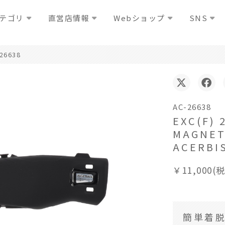
テゴリ
直営店情報
Webショップ
SNS
26638
AC-26638
EXC(F) 
MAGN
ACERBI
￥11,000(
簡単着