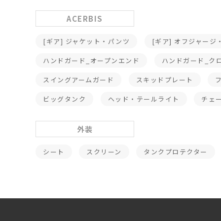
ACERBIS
[ギア] ジャケット・パンツ
[ギア] オフジャー
ハンドガード_オープンエンド
ハンドガード_ク
スイングアームガード
スキッドプレート
ビッグタンク
ヘッド・テールライト
チェ
外装
シート
スクリーン
タンクプロテクター